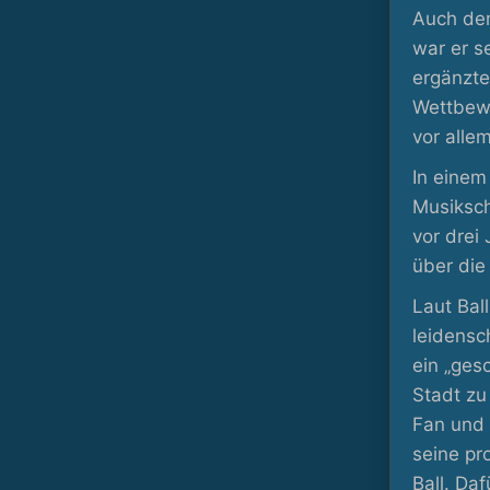
Auch dem
war er s
ergänzte
Wettbewe
vor alle
In einem
Musiksch
vor drei
über die
Laut Bal
leidensc
ein „ges
Stadt zu
Fan und 
seine pr
Ball. Da