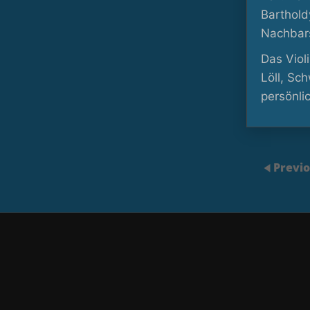
Barthold
Nachbars
Das Viol
Löll, Sc
persönli
Previ