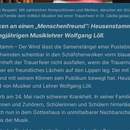
en Respekt: Mit zahlreichen Kompositionen und Werken, darunter ein Stü
 Familie dem Vollblut-Musiker bei einer Trauerfeier in St. Cäcilia ged
en an einen „Menschenfreund“: Heusenstamm n
gjährigen Musiklehrer Wolfgang Löll.
amm – Der Wind lässt die Samenstängel einer Pustebl
chwinden scheinbar in den Schäfchenwolken vorm blaue
heft der Trauerfeier nicht ausfallen, wenn die Trauer
r ein freundliches Lächeln auf den Lippen lag. Der mit
 und mit seinem Können sein Publikum bewegt hat. Heu
 von Musiker und Lehrer Wolfgang Löll.
arb am 24. Mai nach schwerer Krankheit. In seiner Famili
nnen und Zuhörern, Schülerinnen und Schülern hinterläs
ich nun in dem Gotteshaus in unmittelbarer Nachbarschaf
s der Musik.