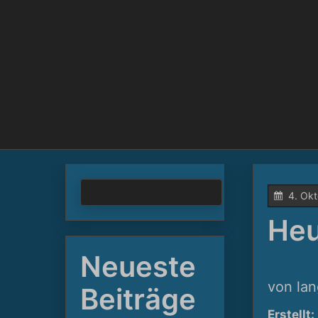
Skip
to
content
SUCHEN
4. Ok
Heu
Neueste
von lan
Beiträge
Erstellt: