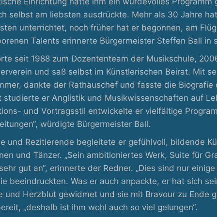
tische Einrichtung hatte ihm ein würdevolles Programm g
ich selbst am liebsten ausdrückte. Mehr als 30 Jahre ha
asten unterrichtet, noch früher hat er begonnen, am Fl
orenen Talents erinnerte Bürgermeister Steffen Ball in 
örte seit 1988 zum Dozententeam der Musikschule, 2006 
erverein und saß selbst im Künstlerischen Beirat. Mit s
mmer, dankte der Rathauschef und fasste die Biografi
t studierte er Anglistik und Musikwissenschaften auf Le
ions- und Vortragsstil entwickelte er vielfältige Pro
eitungen“, würdigte Bürgermeister Ball.
e und Rezitierende begleitete er gefühlvoll, bildende K
nen und Tänzer. „Sein ambitioniertes Werk, Suite für Gr
ehr gut an“, erinnerte der Redner. „Dies sind nur einig
ie beeindruckten. Was er auch anpackte, er hat sich se
le und Herzblut gewidmet und sie mit Bravour zu Ende ge
ereit, „deshalb ist ihm wohl auch so viel gelungen“.