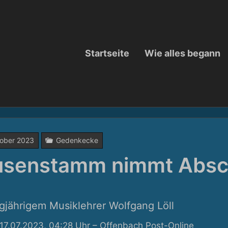
Startseite
Wie alles begann
tober 2023
Gedenkecke
senstamm nimmt Absc
gjährigem Musiklehrer Wolfgang Löll
17.07.2023, 04:28 Uhr – Offenbach Post-Online