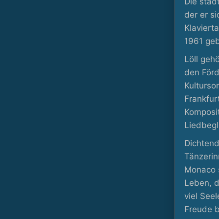
Die städ
der er s
Klaviert
1961 geb
Löll geh
den Förd
Kulturso
Frankfur
Komposit
Liedbegl
Dichtend
Tänzerin
Monaco s
Leben, d
viel See
Freude b