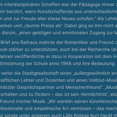
 interdisziplinären Schaffen war der Pädagoge immer z
ehr berührt, wenn Kunstschaffende aus unterschiedlic
n und zur Freude aller etwas Neues schufen.“ Als Lehrk
rben und „räumte Preise ab“. Dabei ging es ihm nicht 
m darum, „einen geistigen und emotionalen Zugang zur M
 Brief ans Rathaus mahnte der Romantiker und Freund d
ule stärker zu unterstützen, auch bei der Recherche übe
 Jahren veröffentlichte er dazu in Kooperation mit dem 
 Entstehung der Schule anno 1966 und ihre Bedeutung.
l verlor die Stadtgesellschaft einen „außergewöhnlich e
haftlichen Lehrer und Dozenten und einen Vollblut-Musi
chätzter Gesprächspartner und Menschenfreund“. „Musik 
 erhalten und zu fördern – das ist sein Vermächtnis“, s
Freund irischer Musik. „Wir werden seinen künstlerische
ofessionelle und empathische Art vermissen – das macht
für sorgte unter anderem auch Lölls Kollege Kurt Herdt