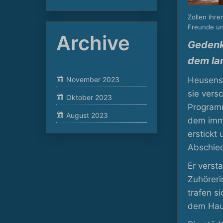
Zollen ihr
Freunde und
Archive
Gedenk
dem lan
November 2023
Heusenst
sie vers
Oktober 2023
Programm
August 2023
dem imme
erstickt
Abschied
Er verst
Zuhöreri
trafen s
dem Hau